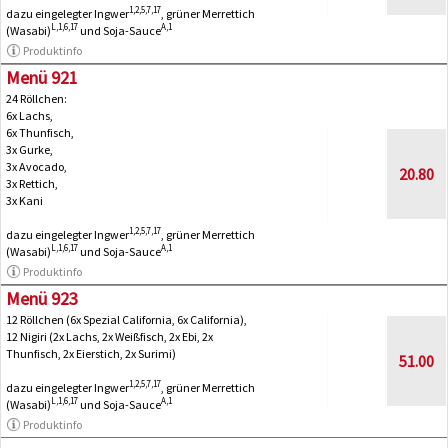
1,2,5,7,17
dazu eingelegter Ingwer
, grüner Merrettich
L,1,6,17
A,1
(Wasabi)
und Soja-Sauce
Produktinfo
Menü 921
24 Röllchen:
6x Lachs,
6x Thunfisch,
3x Gurke,
3x Avocado,
20.80
3x Rettich,
3x Kani
1,2,5,7,17
dazu eingelegter Ingwer
, grüner Merrettich
L,1,6,17
A,1
(Wasabi)
und Soja-Sauce
Produktinfo
Menü 923
12 Röllchen (6x Spezial California, 6x California),
12 Nigiri (2x Lachs, 2x Weißfisch, 2x Ebi, 2x
Thunfisch, 2x Eierstich, 2x Surimi)
51.00
1,2,5,7,17
dazu eingelegter Ingwer
, grüner Merrettich
L,1,6,17
A,1
(Wasabi)
und Soja-Sauce
Produktinfo