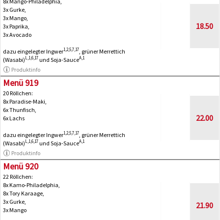
8x Mango-Philadelphia,
3x Gurke,
3x Mango,
18.50
3x Paprika,
3x Avocado
1,2,5,7,17
dazu eingelegter Ingwer
, grüner Merrettich
L,1,6,17
A,1
(Wasabi)
und Soja-Sauce
Produktinfo
Menü 919
20 Röllchen:
8x Paradise-Maki,
6x Thunfisch,
22.00
6x Lachs
1,2,5,7,17
dazu eingelegter Ingwer
, grüner Merrettich
L,1,6,17
A,1
(Wasabi)
und Soja-Sauce
Produktinfo
Menü 920
22 Röllchen:
8x Kamo-Philadelphia,
8x Tory Karaage,
3x Gurke,
21.90
3x Mango