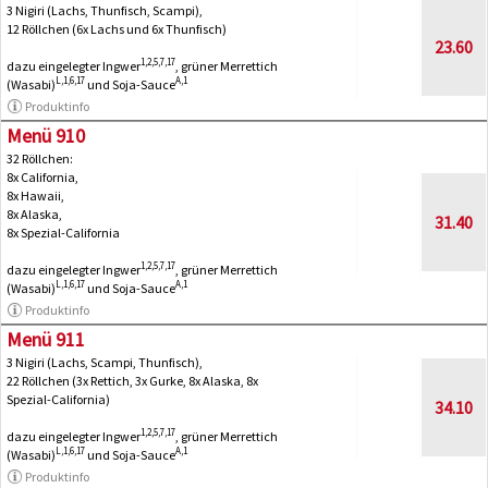
3 Nigiri (Lachs, Thunfisch, Scampi),
12 Röllchen (6x Lachs und 6x Thunfisch)
23.60
1,2,5,7,17
dazu eingelegter Ingwer
, grüner Merrettich
L,1,6,17
A,1
(Wasabi)
und Soja-Sauce
Produktinfo
Menü 910
32 Röllchen:
8x California,
8x Hawaii,
8x Alaska,
31.40
8x Spezial-California
1,2,5,7,17
dazu eingelegter Ingwer
, grüner Merrettich
L,1,6,17
A,1
(Wasabi)
und Soja-Sauce
Produktinfo
Menü 911
3 Nigiri (Lachs, Scampi, Thunfisch),
22 Röllchen (3x Rettich, 3x Gurke, 8x Alaska, 8x
Spezial-California)
34.10
1,2,5,7,17
dazu eingelegter Ingwer
, grüner Merrettich
L,1,6,17
A,1
(Wasabi)
und Soja-Sauce
Produktinfo