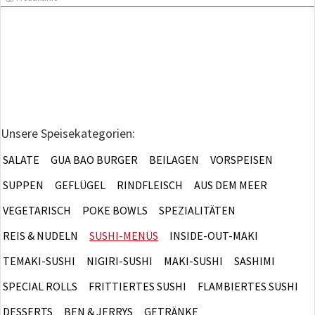
Unsere Speisekategorien:
SALATE
GUA BAO BURGER
BEILAGEN
VORSPEISEN
SUPPEN
GEFLÜGEL
RINDFLEISCH
AUS DEM MEER
VEGETARISCH
POKE BOWLS
SPEZIALITÄTEN
REIS & NUDELN
SUSHI-MENÜS
INSIDE-OUT-MAKI
TEMAKI-SUSHI
NIGIRI-SUSHI
MAKI-SUSHI
SASHIMI
SPECIAL ROLLS
FRITTIERTES SUSHI
FLAMBIERTES SUSHI
DESSERTS
BEN & JERRYS
GETRÄNKE