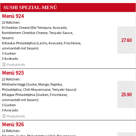
SUSHI SPEZIAL-MENÜ
Menü 924
22 Röllchen:
8 Cheddar Cheese (Ebi-Tempura, Avocado,
flambiertem Cheddar Cheese, Teriyaki-Sauce,
Sesam)
27.60
8 Alaska-Philadelphia (Lachs, Avocado, Frischkäse,
ummantelt mit Sesam)
3 Gurken
3 Avokado
Produktinfo
Menü 925
22 Röllchen:
8 frittierte Veggi (Gurke, Mango, Paprika,
Philadelphia, Chili-Mayonnaise, Teriyaki-Sauce)
25.90
8 Kappa-Philadelphia (Gurken, Frischkäse,
ummantelt mit Sesam)
3 Gurken
3 Avocado
Produktinfo
Menü 926
22 Röllchen:
8 Surimi, Gurke, Philadelphia (Chili-Mayonnaise,