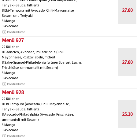
Teriyaki-Sauce, frittiert)
27.60
8 Ebi-Tempura mit Avocado, Chili-Mayonnaise,
Sesam und Teriyaki
3 Mango
3 Avocado
Produktinfo
Menü 927
22 Röllchen:
8 Garnelen, Avocado, Philadelphia (Chili-
Mayonnaise, Röstzwiebeln, frittiert)
27.60
8 Sake-Spargel-Philadelphia (grüner Spargel, Lachs,
Frischkäse, ummantellt mit Sesam)
3 Mango
3 Avocado
Produktinfo
Menü 928
22 Röllchen:
8 Ebi-Tempura (Avocado, Chili-Mayonnaise,
Teriyaki-Sauce, frittiert)
25.10
8 Avocado-Philadelphia (Avocado, Frischkäse,
ummantelt mit Sesam)
3 Mango
3 Avocado
Produktinfo