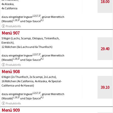
18.00
4x Alaska,
4x California
1,2,5,7,17
dazu eingelegter Ingwer
, grüner Merrettich
L,1,6,17
A,1
(Wasabi)
und Soja-Sauce
Produktinfo
Menü 907
5 Nigiri (Lachs, Scampi, Oktopus, Tintenfisch,
Eierstich),
12 Röllchen (6x Lachs und 6x Thunfisch)
29.40
1,2,5,7,17
dazu eingelegter Ingwer
, grüner Merrettich
L,1,6,17
A,1
(Wasabi)
und Soja-Sauce
Produktinfo
Menü 908
6 Nigiri (2x Thunfisch, 2x Scampi, 2x Lachs),
16 Röllchen (4x California, 4x Alaska, 4x Spezial-
California und 4x Hawaii)
39.10
1,2,5,7,17
dazu eingelegter Ingwer
, grüner Merrettich
L,1,6,17
A,1
(Wasabi)
und Soja-Sauce
Produktinfo
Menü 909