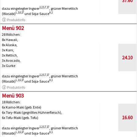
37.60
1,2,5,7,17
dazu eingelegter Ingwer
, grüner Merrettich
L,1,6,17
A,1
(Wasabi)
und Soja-Sauce
Produktinfo
Menü 902
28 Röllchen:
8x Hawaii,
8x Alaska,
3x Kani,
3x Rettich,
24.10
3x Avocado,
3x Gurke
1,2,5,7,17
dazu eingelegter Ingwer
, grüner Merrettich
L,1,6,17
A,1
(Wasabi)
und Soja-Sauce
Produktinfo
Menü 903
18 Röllchen:
6x Kamo-Maki (geb. Ente)
6x Tory-Maki (gegrilltes Hühnerfleisch),
16.60
6x Tofu-Maki (geb. Tofu)
1,2,5,7,17
dazu eingelegter Ingwer
, grüner Merrettich
L,1,6,17
A,1
(Wasabi)
und Soja-Sauce