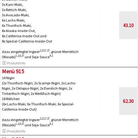
3x Kani-Maki,
3x Rettich-Maki,
3x Avocado-Maki,
6x Lachs-Maki,
43.10
6x Thunfisch-Maki,
8x Alaska-Inside-Out,
8x California-Inside-Out und
8x Spezial-California-Inside-Out
1,2,5,7,17
dazu eingelegter Ingwer
, grüner Merrettich
L,1,6,17
A,1
(Wasabi)
und Soja-Sauce
Produktinfo
Menü 915
14 Nigiri
(2x Thunfisch-Nigiri, 2x Scampi-Nigiri, 2x Lachs-
Nigiri, 2x Oktopus-Nigiri, 2x Eierstich-Nigiri, 2x
Tintenfisch-Nigiri, 2x Weißfisch-Nigiri)
18 Röllchen
62.30
(6x Lachs-Maki, 6x Thunfisch-Maki, 6x Spezial-
California-Inside-Out)
1,2,5,7,17
dazu eingelegter Ingwer
, grüner Merrettich
L,1,6,17
A,1
(Wasabi)
und Soja-Sauce
Produktinfo