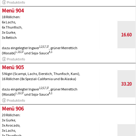
Produktinfo
Menü 904
18 Röllchen:
6x Lachs,
6x Thunfisch,
3x Gurke,
16.60
3x Rettich
1,2,5,7,17
dazu eingelegter Ingwer
, grüner Merrettich
L,1,6,17
A,1
(Wasabi)
und Soja-Sauce
Produktinfo
Menü 905
5 Nigiri (Scampi, Lachs, Eierstich, Thunfisch, Kani),
16 Röllchen (8x Spezial-California und 8x Alaska)
33.20
1,2,5,7,17
dazu eingelegter Ingwer
, grüner Merrettich
L,1,6,17
A,1
(Wasabi)
und Soja-Sauce
Produktinfo
Menü 906
20 Röllchen:
3x Gurke,
3x Avocado,
3x Lachs,
3x Thunfisch,