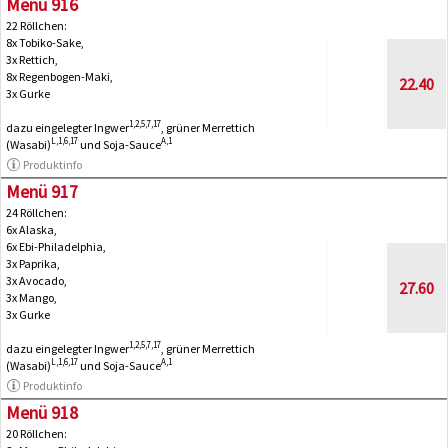
Menü 916
22 Röllchen:
8x Tobiko-Sake,
3x Rettich,
8x Regenbogen-Maki,
22.40
3x Gurke
1,2,5,7,17
dazu eingelegter Ingwer
, grüner Merrettich
L,1,6,17
A,1
(Wasabi)
und Soja-Sauce
Produktinfo
Menü 917
24 Röllchen:
6x Alaska,
6x Ebi-Philadelphia,
3x Paprika,
3x Avocado,
27.60
3x Mango,
3x Gurke
1,2,5,7,17
dazu eingelegter Ingwer
, grüner Merrettich
L,1,6,17
A,1
(Wasabi)
und Soja-Sauce
Produktinfo
Menü 918
20 Röllchen: