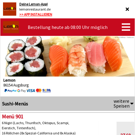
Deine Lemon-App!
lemonrestaurant.de
>> APP INSTALLIEREN
Bestellung heute ab 08:00 Uhr möglich
Lemon
86154 Augsburg
weitere
Sushi-Menüs
Speisen
Menü 901
6 Nigiri (Lachs, Thunfisch, Oktopus, Scampi,
Eierstich, Tintenfisch),
16 Röllchen (8x Spezial-California und 8x Alaska)