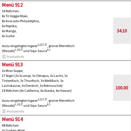
Menü 912
34 Röllchen:
8x Tri Veggie Maki,
8x Avocado-Philadelphia,
6x Paprika,
34.10
6x Mango,
6x Gurke
1,2,5,7,17
dazu eingelegter Ingwer
, grüner Merrettich
L,1,6,17
A,1
(Wasabi)
und Soja-Sauce
Produktinfo
Menü 913
3x Miso-Suppe,
27 Nigiri (3x Scampi, 3x Oktopus, 3x Lachs, 3x
Tintenfisch, 3x Thunfisch, 3x Weißfisch, 3x
Lachskaviar, 3x Eierstich, 3x Rotmuschel)
100.00
24 Röllchen (6x California, 6x Alaska, 6x Hawaii)
1,2,5,7,17
dazu eingelegter Ingwer
, grüner Merrettich
L,1,6,17
A,1
(Wasabi)
und Soja-Sauce
Produktinfo
Menü 914
48 Röllchen
3x Gurken-Maki,