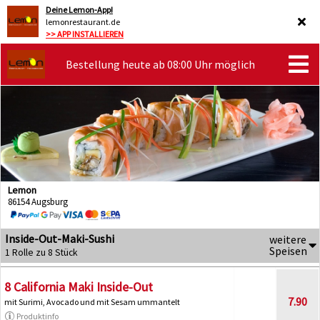
Deine Lemon-App!
lemonrestaurant.de
>> APP INSTALLIEREN
Bestellung heute ab 08:00 Uhr möglich
Lemon
86154 Augsburg
Inside-Out-Maki-Sushi
weitere
Speisen
1 Rolle zu 8 Stück
8 California Maki Inside-Out
7.90
mit Surimi, Avocado und mit Sesam ummantelt
Produktinfo