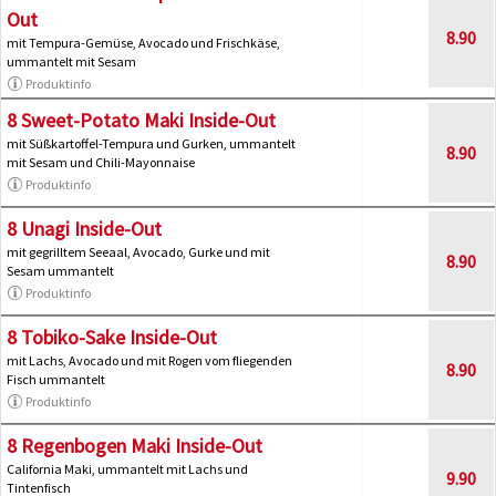
Out
8.90
mit Tempura-Gemüse, Avocado und Frischkäse,
ummantelt mit Sesam
Produktinfo
8 Sweet-Potato Maki Inside-Out
mit Süßkartoffel-Tempura und Gurken, ummantelt
8.90
mit Sesam und Chili-Mayonnaise
Produktinfo
8 Unagi Inside-Out
mit gegrilltem Seeaal, Avocado, Gurke und mit
8.90
Sesam ummantelt
Produktinfo
8 Tobiko-Sake Inside-Out
mit Lachs, Avocado und mit Rogen vom fliegenden
8.90
Fisch ummantelt
Produktinfo
8 Regenbogen Maki Inside-Out
California Maki, ummantelt mit Lachs und
9.90
Tintenfisch