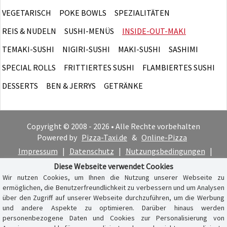
VEGETARISCH
POKE BOWLS
SPEZIALITÄTEN
REIS & NUDELN
SUSHI-MENÜS
INSIDE-OUT-MAKI
TEMAKI-SUSHI
NIGIRI-SUSHI
MAKI-SUSHI
SASHIMI
SPECIAL ROLLS
FRITTIERTES SUSHI
FLAMBIERTES SUSHI
DESSERTS
BEN & JERRYS
GETRÄNKE
Copyright © 2008 - 2026 • Alle Rechte vorbehalten
Powered by
Pizza-Taxi.de
&
Online-Pizza
Impressum
|
Datenschutz
|
Nutzungsbedingungen
|
Cookie-Hinweis
Diese Webseite verwendet Cookies
Wir nutzen Cookies, um Ihnen die Nutzung unserer Webseite zu
ermöglichen, die Benutzerfreundlichkeit zu verbessern und um Analysen
über den Zugriff auf unserer Webseite durchzuführen, um die Werbung
und andere Aspekte zu optimieren. Darüber hinaus werden
personenbezogene Daten und Cookies zur Personalisierung von